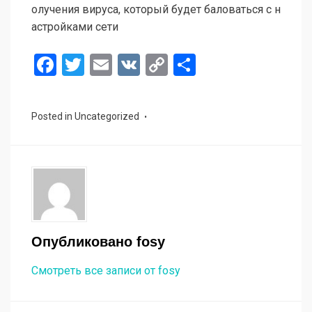
олучения вируса, который будет баловаться с н
астройками сети
F
T
E
V
C
О
a
wi
m
K
o
т
ce
tt
ail
py
п
Posted in
Uncategorized
b
er
Li
р
o
n
а
o
k
в
k
и
ть
Опубликовано
fosy
Смотреть все записи от fosy