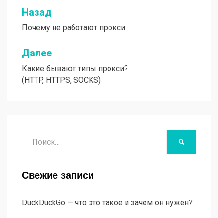
Назад
Навигация
Почему не работают прокси
по
записям
Далее
Какие бывают типы прокси?
(HTTP, HTTPS, SOCKS)
Поиск
НАЙТИ
Свежие записи
DuckDuckGo — что это такое и зачем он нужен?